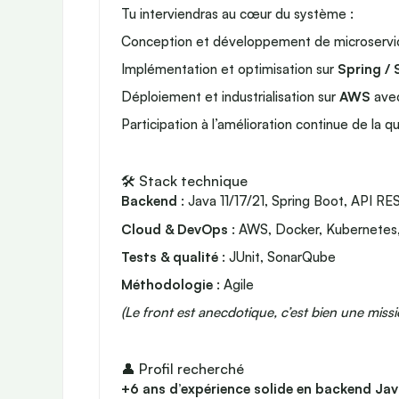
Tu interviendras au cœur du système :
Conception et développement de microservi
Implémentation et optimisation sur
Spring / 
Déploiement et industrialisation sur
AWS
avec
Participation à l’amélioration continue de la q
🛠️ Stack technique
Backend
: Java 11/17/21, Spring Boot, API RE
Cloud & DevOps
: AWS, Docker, Kubernetes, 
Tests & qualité
: JUnit, SonarQube
Méthodologie
: Agile
(Le front est anecdotique, c’est bien une miss
👤 Profil recherché
+6 ans d’expérience solide en backend Ja