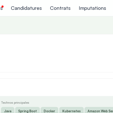
ns
Candidatures
Contrats
Imputations
Technos principales
Java
Spring Boot
Docker
Kubernetes
Amazon Web Ser