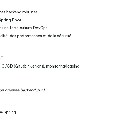
ces backend robustes.
Spring Boot
.
 une forte culture DevOps.
ualité, des performances et de la sécurité.
ST
CI/CD (GitLab / Jenkins), monitoring/logging
ion orientée backend pur.)
va/Spring