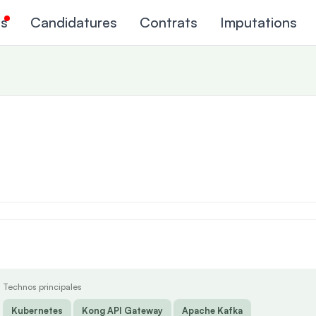
ns
Candidatures
Contrats
Imputations
Technos principales
Kubernetes
Kong API Gateway
Apache Kafka