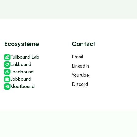
Ecosystème
Contact
Email
Fullbound Lab
Linkbound
LinkedIn
Leadbound
Youtube
Jobbound
Discord
Meetbound
CGV
CGU