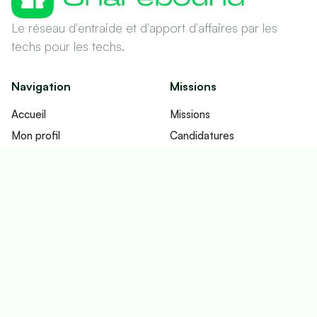
Le réseau d'entraide et d'apport d'affaires par les
techs pour les techs.
Navigation
Missions
Accueil
Missions
Mon profil
Candidatures
Réseau
Contrats
Fonctionnement
Imputations
Tableau de bord
Ecosystème
Contact
Email
Fullbound Lab
Linkbound
LinkedIn
Leadbound
Youtube