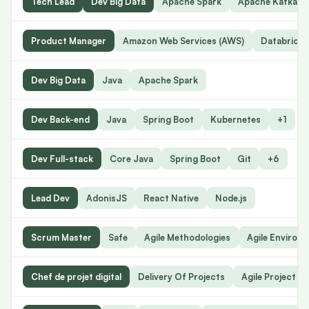
Tech Lead
Dev Big Data
Apache Spark
Apache Kafka
Product Manager
Amazon Web Services (AWS)
Databricks
Dev Big Data
Java
Apache Spark
Dev Back-end
Java
Spring Boot
Kubernetes
+1
Dev Full-stack
Core Java
Spring Boot
Git
+6
Lead Dev
AdonisJS
React Native
Node.js
Scrum Master
Safe
Agile Methodologies
Agile Environ
Chef de projet digital
Delivery Of Projects
Agile Project 