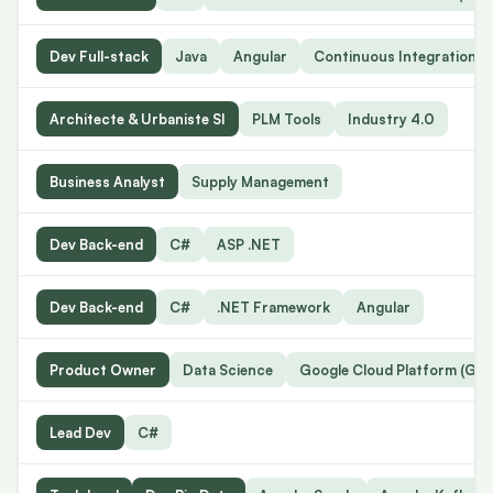
Dev Full-stack
Java
Angular
Continuous Integration a
Architecte & Urbaniste SI
PLM Tools
Industry 4.0
Business Analyst
Supply Management
Dev Back-end
C#
ASP .NET
Dev Back-end
C#
.NET Framework
Angular
Product Owner
Data Science
Google Cloud Platform (GC
Lead Dev
C#