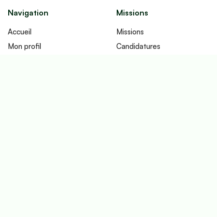
Navigation
Missions
Accueil
Missions
Mon profil
Candidatures
Réseau
Contrats
Fonctionnement
Imputations
Tableau de bord
Ecosystème
Contact
Email
Fullbound Lab
Linkbound
LinkedIn
Leadbound
Youtube
Jobbound
Discord
Meetbound